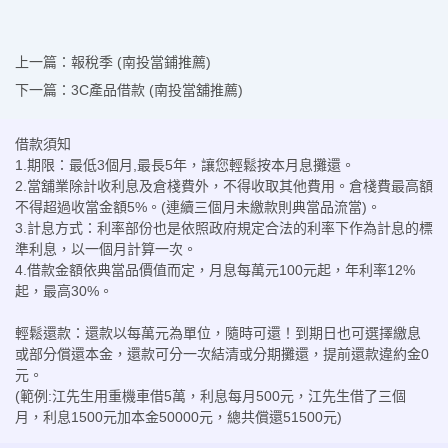
上一篇：
報稅季 (南投當鋪推薦)
下一篇：
3C產品借款 (南投當舖推薦)
借款須知
1.期限：最低3個月,最長5年，讓您輕鬆按本月息攤還。
2.當舖業除計收利息及倉棧費外，不得收取其他費用。倉棧費最高額
不得超過收當金額5%。(連續三個月未繳款則典當品流當)。
3.計息方式：利率部份也是依照政府規定合法的利率下作為計息的標
準利息，以一個月計算一次。
4.借款金額依典當品價值而定，月息每萬元100元起，年利率12%
起，最高30%。
輕鬆還款：還款以每萬元為單位，隨時可還！到期日也可選擇繳息
或部分償還本金，還款可分一次結清或分期攤還，提前還款違約金0
元。
(範例:江先生用重機車借5萬，利息每月500元，江先生借了三個
月，利息1500元加本金50000元，總共償還51500元)