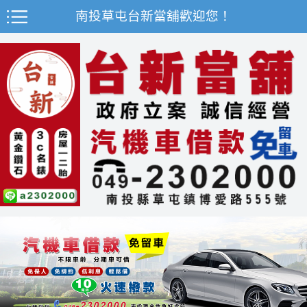
南投草屯台新當舖歡迎您！