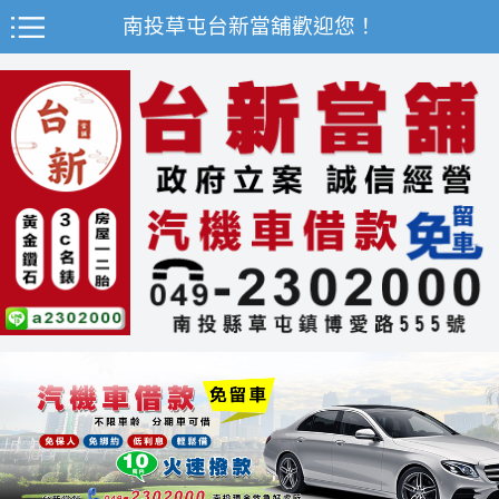
南投草屯台新當舖歡迎您！