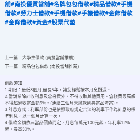
舖
#南投優質當舖
#名牌包包借款
#精品借款
#手機
借款
#勞力士借款
#手機借款
#手機借款
#金飾借款
#金條借款
#黃金
#股票代墊
上一篇：
大學生借款 (南投當舖推薦)
下一篇：
精品包包借款 (南投當舖推薦)
借款須知
1.期限：最低3個月,最長5年，讓您輕鬆按本月息攤還。
2.當舖業除計收利息及倉棧費外，不得收取其他費用。倉棧費最高額
不得超過收當金額5%。(連續三個月未繳款則典當品流當)。
3.計息方式：利率部份也是依照政府規定合法的利率下作為計息的標
準利息，以一個月計算一次。
4.借款金額依典當品價值而定，月息每萬元100元起，年利率12%
起，最高30%。