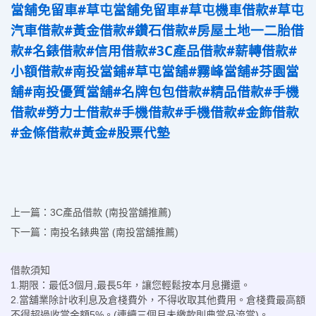
當舖免留車
#草屯當舖免留車
#草屯機車借款
#草屯
汽車借款
#黃金借款
#鑽石借款
#房屋土地一二胎借
款
#名錶借款
#信用借款
#3C產品借款
#薪轉借款
#
小額借款
#南投當鋪
#草屯當舖
#霧峰當舖
#芬園當
舖
#南投優質當舖
#名牌包包借款
#精品借款
#手機
借款
#勞力士借款
#手機借款
#手機借款
#金飾借款
#金條借款
#黃金
#股票代墊
上一篇：
3C產品借款 (南投當舖推薦)
下一篇：
南投名錶典當 (南投當舖推薦)
借款須知
1.期限：最低3個月,最長5年，讓您輕鬆按本月息攤還。
2.當舖業除計收利息及倉棧費外，不得收取其他費用。倉棧費最高額
不得超過收當金額5%。(連續三個月未繳款則典當品流當)。