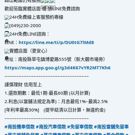
歡迎蒞臨實體店面 或 加LINE免費諮詢
24H免費線上客服預約專線
(049)230-2000
24H免費LINE諮詢：
LINE：
https://line.me/ti/p/DU0tG7lMd8
實體店面（更安心）
地址：南投縣草屯鎮博愛路555號（新大觀市場旁）
https://maps.app.goo.gl/g3d4K67vYR2MT7Kh6
–––––––––––––––––––––––––––––––––––
謹慎理財 信用至上
1.還款期數：最低1期-最長60期 (以月計算)
2.利息(以當舖法規定為準)：月息最低1%~最高2.5%
[年利率最高30%] (提早結清以日計算，無違約金)
–––––––––––––––––––––––––––––––––––
#南投機車借款
#南投汽車借款
#免留車借款
#南投當舖免留車
#草屯當舖免留車
#草屯機車借款
#草屯汽車借款
#黃金借款
#