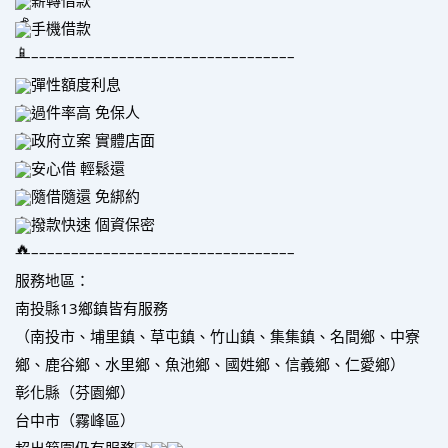
手機借款
–––––––––––––––––––––––––––––––––––
彈性額度利息
過件率高 免保人
政府立案 實體店面
安心借 輕鬆還
隨借隨還 免綁約
撥款快速 個資保密
–––––––––––––––––––––––––––––––––––
服務地區：
南投縣13鄉鎮皆有服務
（南投市、埔里鎮、草屯鎮、竹山鎮、集集鎮、名間鄉、中寮
鄉、鹿谷鄉、水里鄉、魚池鄉、國姓鄉、信義鄉、仁愛鄉）
彰化縣（芬園鄉）
台中市（霧峰區）
超出範圍仍有服務