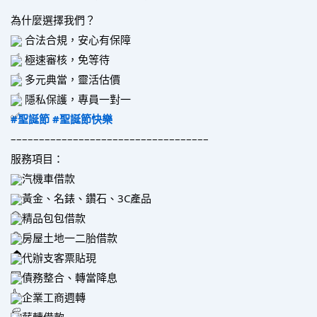
為什麼選擇我們？
合法合規，安心有保障
極速審核，免等待
多元典當，靈活估價
隱私保護，專員一對一
#聖誕節
#聖誕節快樂
–––––––––––––––––––––––––––––––––––
服務項目：
汽機車借款
黃金、名錶、鑽石、3C產品
精品包包借款
房屋土地一二胎借款
代辦支客票貼現
債務整合、轉當降息
企業工商週轉
薪轉借款