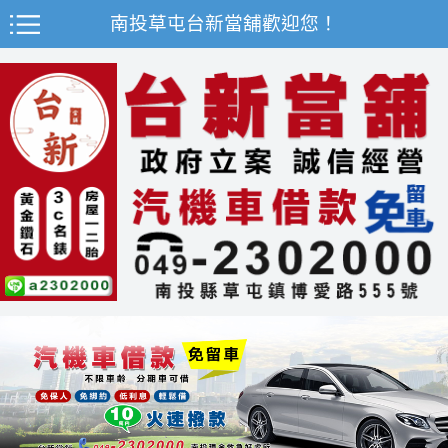
南投草屯台新當舖歡迎您！