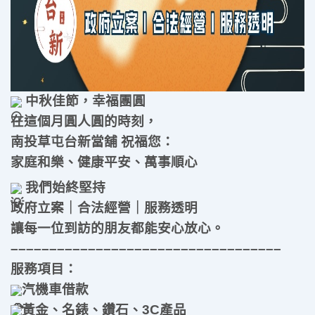
中秋佳節，幸福團圓
在這個月圓人圓的時刻，
南投草屯台新當舖 祝福您：
家庭和樂、健康平安、萬事順心
我們始終堅持
政府立案｜合法經營｜服務透明
讓每一位到訪的朋友都能安心放心。
–––––––––––––––––––––––––––––––––––
服務項目：
汽機車借款
黃金、名錶、鑽石、3C產品