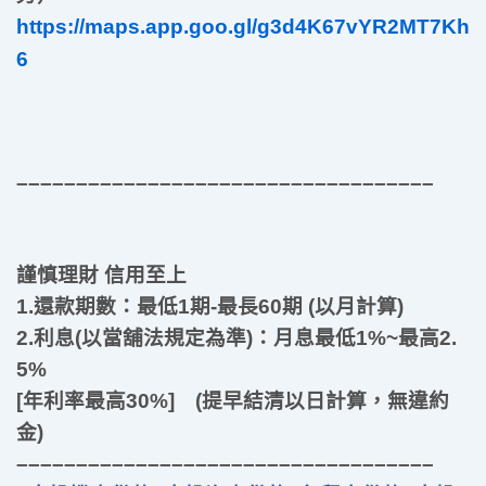
https://maps.app.goo.gl/g3d4K67vYR2MT7Kh
6
–––––––––––––––––––––––––––––––––––
謹慎理財 信用至上
1.還款期數：最低1期-最長60期 (以月計算)
2.利息(以當舖法規定為準)：月息最低1%~最高2.
5%
[年利率最高30%] (提早結清以日計算，無違約
金)
–––––––––––––––––––––––––––––––––––