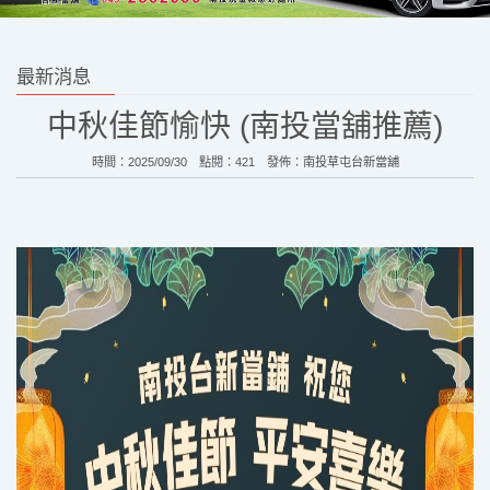
最新消息
中秋佳節愉快 (南投當舖推薦)
時間：2025/09/30 點閱：421 發佈：
南投草屯台新當舖