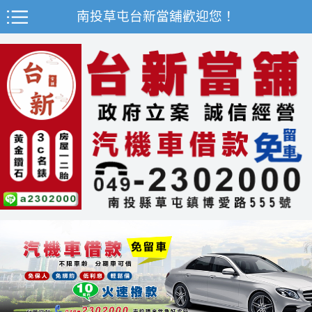
南投草屯台新當舖歡迎您！