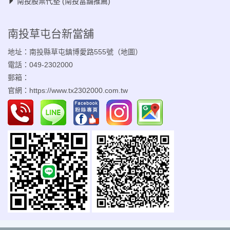
南投股票代墊 (南投當舖推薦)
南投草屯台新當舖
地址：南投縣草屯鎮博愛路555號（
地圖
）
電話：049-2302000
郵箱：
官網：
https://www.tx2302000.com.tw