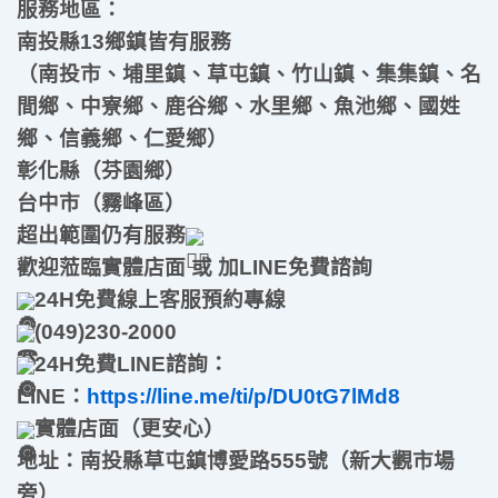
服務地區：
南投縣13鄉鎮皆有服務
（南投市、埔里鎮、草屯鎮、竹山鎮、集集鎮、名
間鄉、中寮鄉、鹿谷鄉、水里鄉、魚池鄉、國姓
鄉、信義鄉、仁愛鄉）
彰化縣（芬園鄉）
台中市（霧峰區）
超出範圍仍有服務
歡迎蒞臨實體店面 或 加LINE免費諮詢
24H免費線上客服預約專線
(049)230-2000
24H免費LINE諮詢：
LINE：
https://line.me/ti/p/DU0tG7lMd8
實體店面（更安心）
地址：南投縣草屯鎮博愛路555號（新大觀市場
旁）