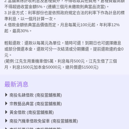
2.當舖業除計收利息及倉棧費外，不得收取其他費用。倉棧費最高額
不得超過收當金額5%。(連續三個月未繳款則典當品流當)。
3.計息方式：利率部份也是依照政府規定合法的利率下作為計息的標
準利息，以一個月計算一次。
4.借款金額依典當品價值而定，月息每萬元100元起，年利率12%
起，最高30%。
輕鬆還款：還款以每萬元為單位，隨時可還！到期日也可選擇繳息
或部分償還本金，還款可分一次結清或分期攤還，提前還款違約金0
元。
(範例:江先生用重機車借5萬，利息每月500元，江先生借了三個
月，利息1500元加本金50000元，總共償還51500元)
最新消息
南投名錶借款 (南投當舖推薦)
宗教藝品典當 (南投當舖推薦)
黃金借款 (南投當舖推薦)
南投汽機車借款免留車 (南投當舖推薦)