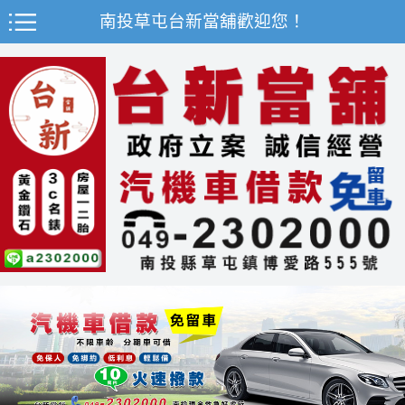
南投草屯台新當舖歡迎您！