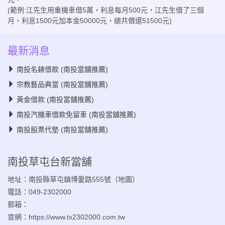
(範例:江先生用重機車借5萬，利息每月500元，江先生借了三個
月，利息1500元加本金50000元，總共償還51500元)
最新消息
南投名錶借款 (南投當舖推薦)
宗教藝品典當 (南投當舖推薦)
黃金借款 (南投當舖推薦)
南投汽機車借款免留車 (南投當舖推薦)
南投股票代墊 (南投當舖推薦)
南投草屯台新當舖
地址：南投縣草屯鎮博愛路555號（
地圖
）
電話：049-2302000
郵箱：
官網：
https://www.tx2302000.com.tw