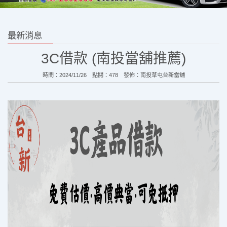
最新消息
3C借款 (南投當舖推薦)
時間：2024/11/26 點閱：478 發佈：
南投草屯台新當舖