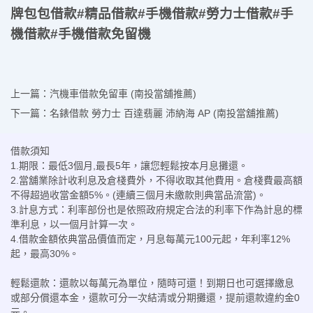
牌包包借款
#精品借款
#手機借款
#勞力士借款
#手
機借款
#手機借款免留機
上一篇：
汽機車借款免留車 (南投當舖推薦)
下一篇：
名錶借款 勞力士 百達翡麗 沛納海 AP (南投當舖推薦)
借款須知
1.期限：最低3個月,最長5年，讓您輕鬆按本月息攤還。
2.當舖業除計收利息及倉棧費外，不得收取其他費用。倉棧費最高額
不得超過收當金額5%。(連續三個月未繳款則典當品流當)。
3.計息方式：利率部份也是依照政府規定合法的利率下作為計息的標
準利息，以一個月計算一次。
4.借款金額依典當品價值而定，月息每萬元100元起，年利率12%
起，最高30%。
輕鬆還款：還款以每萬元為單位，隨時可還！到期日也可選擇繳息
或部分償還本金，還款可分一次結清或分期攤還，提前還款違約金0
元。