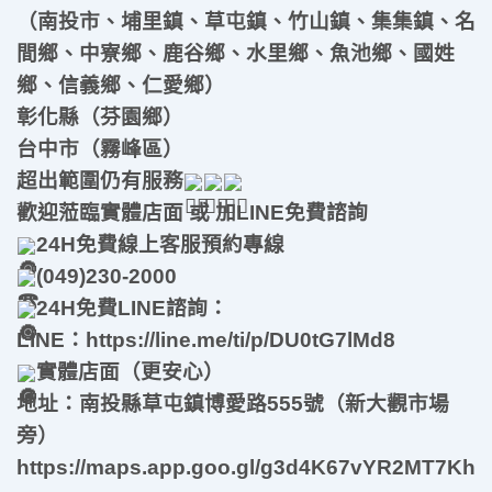
（南投市、埔里鎮、草屯鎮、竹山鎮、集集鎮、名
間鄉、中寮鄉、鹿谷鄉、水里鄉、魚池鄉、國姓
鄉、信義鄉、仁愛鄉）
彰化縣（芬園鄉）
台中市（霧峰區）
超出範圍仍有服務
歡迎蒞臨實體店面 或 加LINE免費諮詢
24H免費線上客服預約專線
(049)230-2000
24H免費LINE諮詢：
LINE：
https://line.me/ti/p/DU0tG7lMd8
實體店面（更安心）
地址：南投縣草屯鎮博愛路555號（新大觀市場
旁）
https://maps.app.goo.gl/g3d4K67vYR2MT7Kh