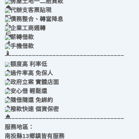
房屋土地一二胎貸款
代辦支客票貼現
債務整合、轉當降息
企業工商週轉
薪轉借款
手機借款
–––––––––––––––––––––––––––––––––––
額度高 利率低
過件率高 免保人
政府立案 實體店面
安心借 輕鬆還
隨借隨還 免綁約
撥款快速 個資保密
–––––––––––––––––––––––––––––––––––
服務地區：
南投縣13鄉鎮皆有服務