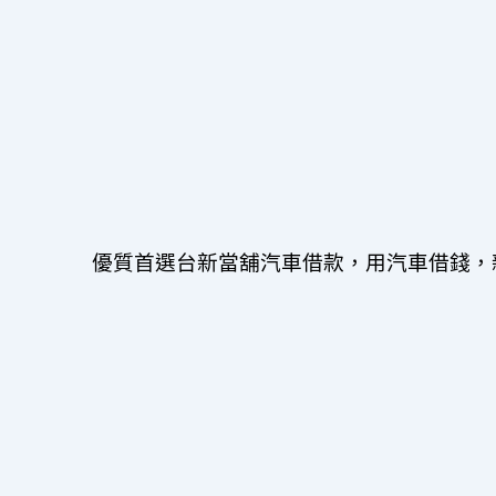
優質首選台新當舖汽車借款，用汽車借錢，