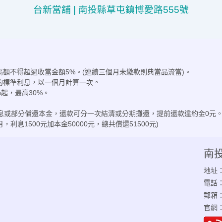
台新當舖 |
南投縣草屯鎮博愛路555號
高額不得超過收當金額5%。(連續三個月未繳款則典當品流當)。
的標準利息，以一個月計算一次。
%起，最高30%。
息或部分償還本金，還款可分一次結清或分期攤還，提前還款違約金0元
利息1500元加本金50000元，總共償還51500元)
南
地址
電話：0
郵箱
官網