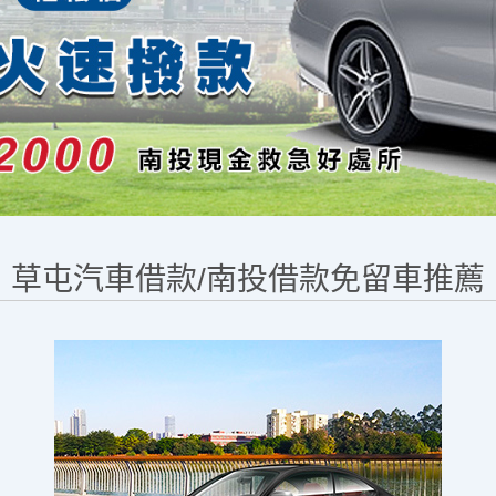
草屯汽車借款/南投借款免留車推薦