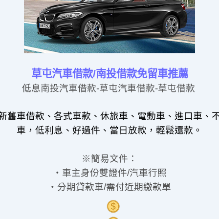
草屯汽車借款/南投借款免留車推薦
低息南投汽車借款-草屯汽車借款-草屯借款
新舊車借款、各式車款、休旅車、電動車、進口車、
車，低利息、好過件、當日放款，輕鬆還款。
※簡易文件：
‧車主身份雙證件/汽車行照
‧分期貸款車/需付近期繳款單