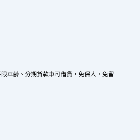
不限車齡、分期貸款車可借貸，免保人，免留