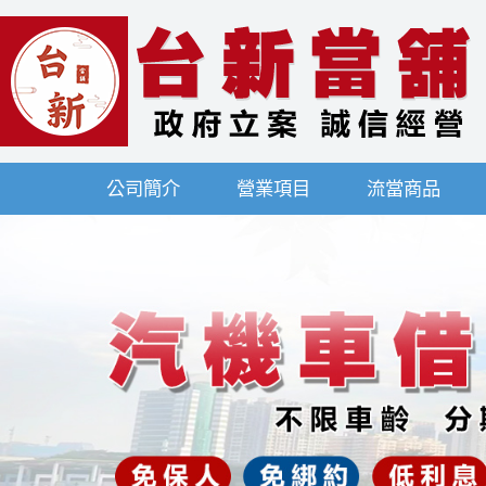
公司簡介
營業項目
流當商品