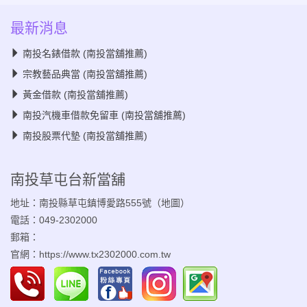
最新消息
南投名錶借款 (南投當舖推薦)
宗教藝品典當 (南投當舖推薦)
黃金借款 (南投當舖推薦)
南投汽機車借款免留車 (南投當舖推薦)
南投股票代墊 (南投當舖推薦)
南投草屯台新當舖
地址：南投縣草屯鎮博愛路555號（
地圖
）
電話：049-2302000
郵箱：
官網：
https://www.tx2302000.com.tw