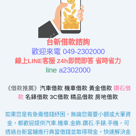
台新借款諮詢
歡迎來電
049-2302000
線上LINE客服 24h即問即答 省時省力
line
a2302000
《借款推薦》
汽車借款
機車借款
黃金借款
鑽石借
款
名錶借款
3C借款
精品借款
房地借款
如果您是有急需借錢紓困
，無論您需要小額或大筆資
金，都歡迎提供汽車.機車.金飾.鑽石.手錶.手機，可
透過台新當舖進行典當借錢並取得現金，快速解決金