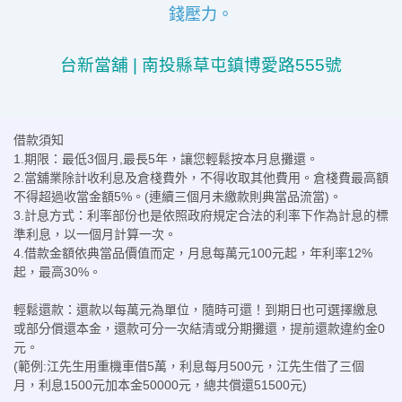
錢壓力。
台新當舖 |
南投縣草屯鎮博愛路555號
借款須知
1.期限：最低3個月,最長5年，讓您輕鬆按本月息攤還。
2.當舖業除計收利息及倉棧費外，不得收取其他費用。倉棧費最高額
不得超過收當金額5%。(連續三個月未繳款則典當品流當)。
3.計息方式：利率部份也是依照政府規定合法的利率下作為計息的標
準利息，以一個月計算一次。
4.借款金額依典當品價值而定，月息每萬元100元起，年利率12%
起，最高30%。
輕鬆還款：還款以每萬元為單位，隨時可還！到期日也可選擇繳息
或部分償還本金，還款可分一次結清或分期攤還，提前還款違約金0
元。
(範例:江先生用重機車借5萬，利息每月500元，江先生借了三個
月，利息1500元加本金50000元，總共償還51500元)