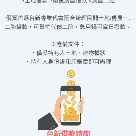
#土地借款 #南投房屋借款 #房屋二胎
優質首選台新專業代書配合辦理民間土地/房屋一.
二胎貸款，可幫忙代償二胎，急用錢可當日撥款。
※應備文件：
‧備妥持有人土地、建物權狀
‧持有人身份證和印鑑章即可辦理
台新借款諮詢