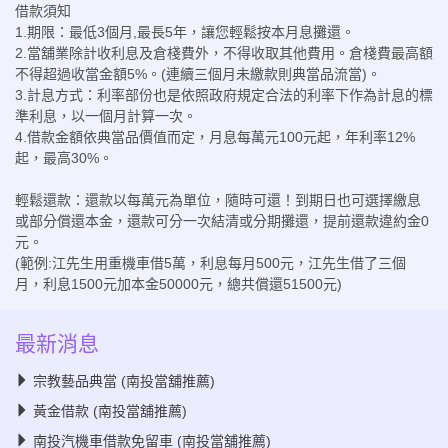
借款須知
1.期限：最低3個月,最長5年，讓您輕鬆按本月息攤還。
2.當舖業除計收利息及倉棧費外，不得收取其他費用。倉棧費最高額
不得超過收當金額5%。(連續三個月未繳款則典當品流當)。
3.計息方式：利率部份也是依照政府規定合法的利率下作為計息的標
準利息，以一個月計算一次。
4.借款金額依典當品價值而定，月息每萬元100元起，年利率12%
起，最高30%。
輕鬆還款：還款以每萬元為單位，隨時可還！到期日也可選擇繳息
或部分償還本金，還款可分一次結清或分期攤還，提前還款違約金0
元。
(範例:江先生用重機車借5萬，利息每月500元，江先生借了三個
月，利息1500元加本金50000元，總共償還51500元)
最新消息
宗教藝品典當 (南投當舖推薦)
黃金借款 (南投當舖推薦)
南投汽機車借款免留車 (南投當舖推薦)