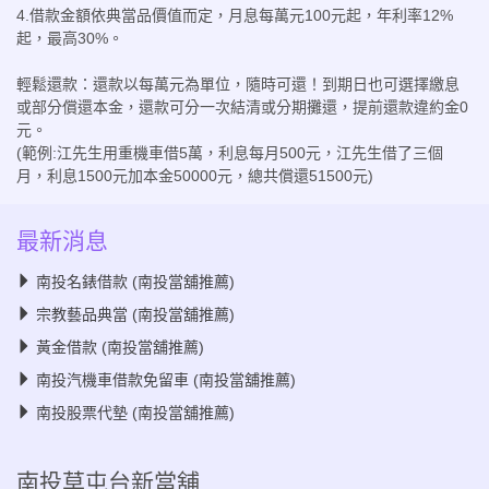
4.借款金額依典當品價值而定，月息每萬元100元起，年利率12%
起，最高30%。
輕鬆還款：還款以每萬元為單位，隨時可還！到期日也可選擇繳息
或部分償還本金，還款可分一次結清或分期攤還，提前還款違約金0
元。
(範例:江先生用重機車借5萬，利息每月500元，江先生借了三個
月，利息1500元加本金50000元，總共償還51500元)
最新消息
南投名錶借款 (南投當舖推薦)
宗教藝品典當 (南投當舖推薦)
黃金借款 (南投當舖推薦)
南投汽機車借款免留車 (南投當舖推薦)
南投股票代墊 (南投當舖推薦)
南投草屯台新當舖