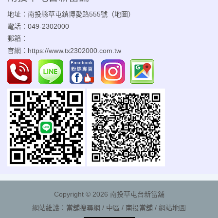
地址：南投縣草屯鎮博愛路555號（
地圖
）
電話：049-2302000
郵箱：
官網：
https://www.tx2302000.com.tw
Copyright © 2026
南投草屯台新當舖
網站維護：
當舖搜尋網
/
中區
/
南投當舖
/
網站地圖