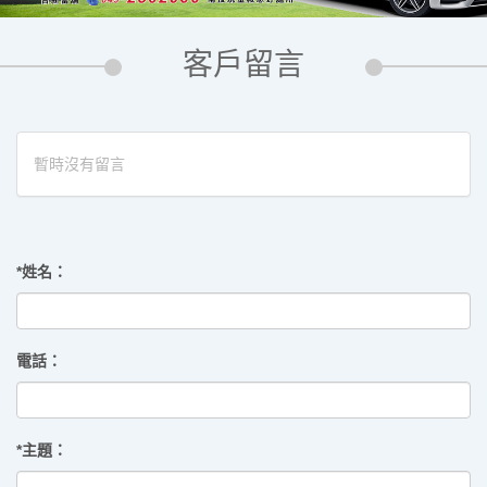
客戶留言
暫時沒有留言
*
姓名：
電話：
*
主題：